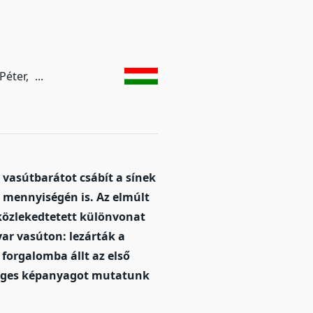
 Péter
...
 vasútbarátot csábít a sínek
 mennyiségén is. Az elmúlt
 közlekedtetett különvonat
yar vasúton: lezárták a
forgalomba állt az első
séges képanyagot mutatunk