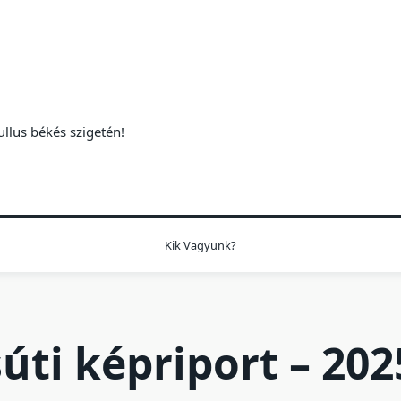
ullus békés szigetén!
Kik Vagyunk?
úti képriport – 202