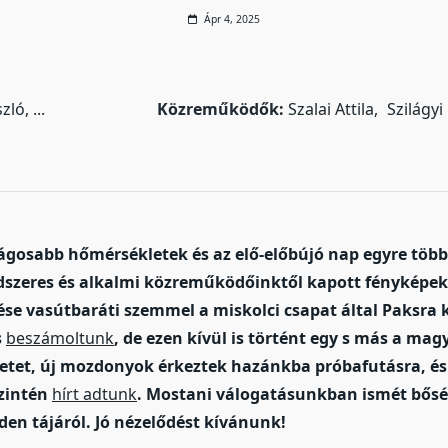
Ápr 4, 2025
szló
...
Közreműködők:
Szalai Attila
Szilágyi
tságosabb hőmérsékletek és az elő-előbújó nap egyre több
ndszeres és alkalmi közreműködőinktől kapott fényképek
ése vasútbaráti szemmel a miskolci csapat által Paksra
s
beszámoltunk
, de ezen kívül is történt egy s más a mag
tet, új mozdonyok érkeztek hazánkba próbafutásra, és 
szintén
hírt adtunk
. Mostani válogatásunkban ismét bő
en tájáról. Jó nézelődést kívánunk!