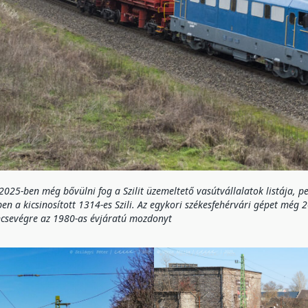
025-ben még bővülni fog a Szilit üzemeltető vasútvállalatok listája, pe
en a kicsinosított 1314-es Szili. Az egykori székesfehérvári gépet még
ncsevégre az 1980-as évjáratú mozdonyt