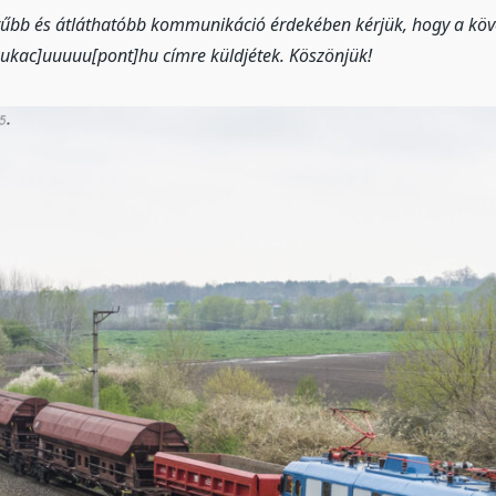
erűbb és átláthatóbb kommunikáció érdekében kérjük, hogy a köv
kukac]uuuuu[pont]hu címre küldjétek. Köszönjük!