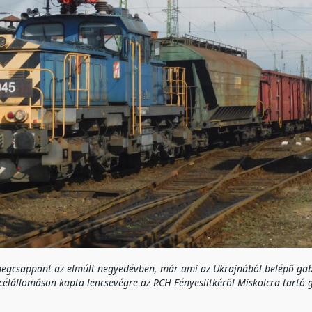
megcsappant az elmúlt negyedévben, már ami az Ukrajnából belépő gabo
 célállomáson kapta lencsevégre az RCH Fényeslitkéről Miskolcra tartó 