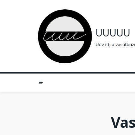
Skip
to
content
UUUUU
Üdv itt, a vasútbuz
Vas