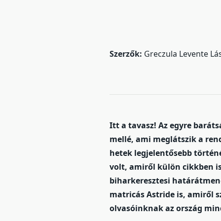
Szerzők:
Greczula Levente Lá
Itt a tavasz! Az egyre bará
mellé, ami meglátszik a re
hetek legjelentősebb történ
volt, amiről külön cikkben i
biharkeresztesi határátmene
matricás Astride is, amiről 
olvasóinknak az ország mind