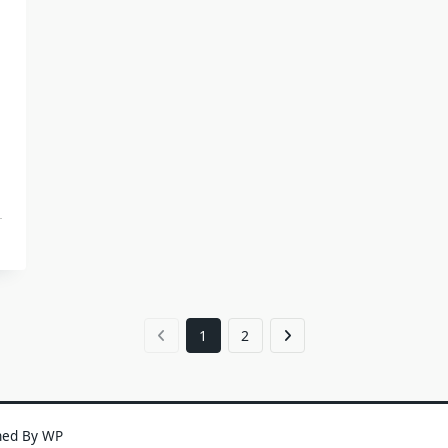
1
2
ned By
WP