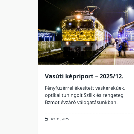
Vasúti képriport – 2025/12.
Fényfüzérrel ékesített vaskerekűek,
optikai tuningolt Szilik és rengeteg
Bzmot évzáró válogatásunkban!
Dec 31, 2025