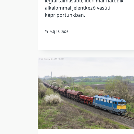
legtartalmasabb, idén már hatodik
alkalommal jelentkező vasúti
képriportunkban.
Máj 18, 2025