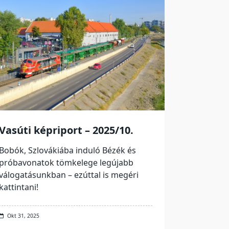
Vasúti képriport – 2025/10.
Bobók, Szlovákiába induló Bézék és
próbavonatok tömkelege legújabb
válogatásunkban – ezúttal is megéri
kattintani!
Okt 31, 2025