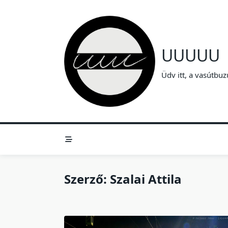
Skip
to
content
UUUUU
Üdv itt, a vasútbuz
Szerző:
Szalai Attila