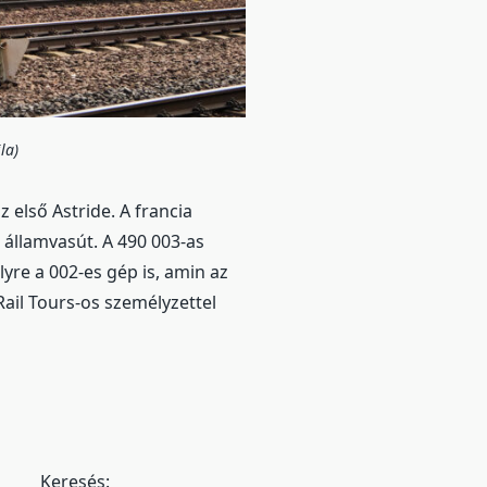
la)
 első Astride. A francia
 államvasút. A 490 003-as
lyre a 002-es gép is, amin az
ail Tours-os személyzettel
Keresés: