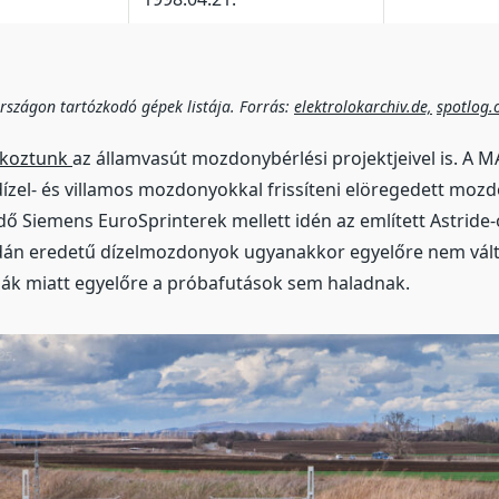
rszágon tartózkodó gépek listája. Forrás:
elektrolokarchiv.de,
spotlog.
lkoztunk
az államvasút mozdonybérlési projektjeivel is. A M
dízel- és villamos mozdonyokkal frissíteni elöregedett mo
dő Siemens EuroSprinterek mellett idén az említett Astride
 dán eredetű dízelmozdonyok ugyanakkor egyelőre nem vált
ák miatt egyelőre a próbafutások sem haladnak.