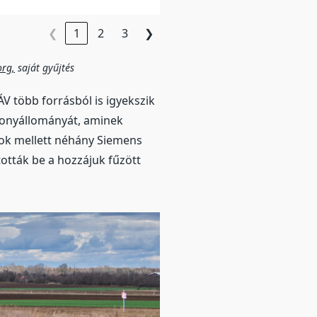
❮
1
2
3
❯
org,
saját gyűjtés
ÁV több forrásból is igyekszik
zdonyállományát, aminek
-ok mellett néhány Siemens
ották be a hozzájuk fűzött