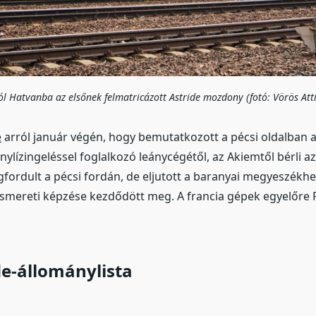
ól Hatvanba az elsőnek felmatricázott Astride mozdony (fotó: Vörös Atti
e
arról január végén, hogy bemutatkozott a pécsi oldalban az
zingeléssel foglalkozó leánycégétől, az Akiemtől bérli az
gfordult a pécsi fordán, de eljutott a baranyai megyeszékhe
smereti képzése kezdődött meg. A francia gépek egyelőre R
e-állománylista