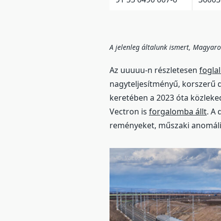
A jelenleg általunk ismert, Magyaro
Az uuuuu-n részletesen
fogla
nagyteljesítményű, korszerű 
keretében a 2023 óta közleke
Vectron is
forgalomba állt
. A
reményeket, műszaki anomáli