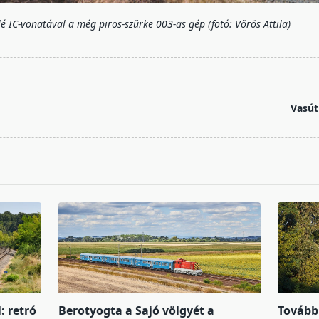
é IC-vonatával a még piros-szürke 003-as gép (fotó: Vörös Attila)
Vasút
: retró
Berotyogta a Sajó völgyét a
Tovább