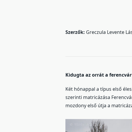
Szerzők:
Greczula Levente Lá
Kidugta az orrát a ferencvár
Két hónappal a típus első éle
szerinti matricázása Ferencvá
mozdony első útja a matricáz