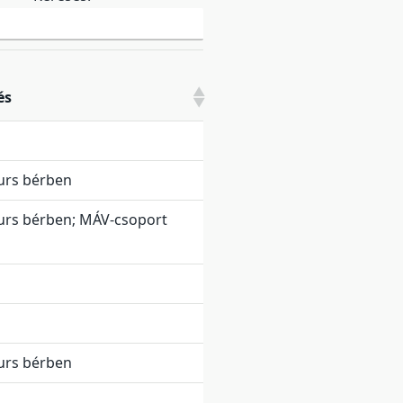
és
urs bérben
urs bérben; MÁV-csoport
urs bérben