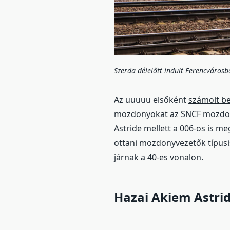
Szerda délelőtt indult Ferencvárosb
Az uuuuu elsőként
számolt b
mozdonyokat az SNCF mozdonylí
Astride mellett a 006-os is me
ottani mozdonyvezetők típusi
járnak a 40-es vonalon.
Hazai Akiem Astrid