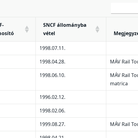
F-
SNCF állományba
nosító
vétel
Megjegyz
1998.07.11.
1998.04.28.
MÁV Rail To
1998.06.10.
MÁV Rail To
matrica
1996.02.12.
1998.02.06.
1999.08.27.
MÁV Rail To
1998.04.21.