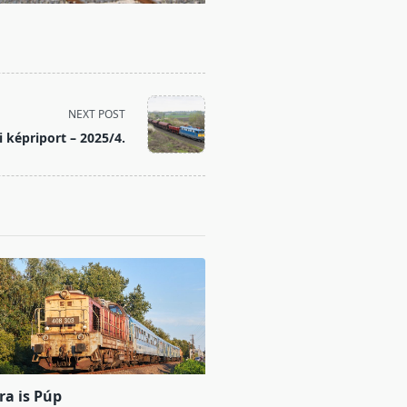
NEXT POST
i képriport – 2025/4.
ra is Púp