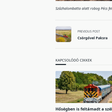
Százhalombatta alatt robog Pécs fel
<span
PREVIOUS POST
class="nav-
Csörgővel Paksra
subtitle
screen-
reader-
text">Page</span>
KAPCSOLÓDÓ CIKKEK
Hőségben is feltámadt a szél