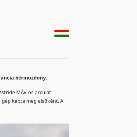
 francia bérmozdony.
Astride MÁV-os arculat
es gép kapta meg elsőként. A