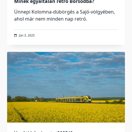
Minek egyáltalán retró Borsodba?
Ünnepi Kolomna-dübörgés a Sajó-völgyében,
ahol már nem minden nap retró.
Jún 3, 2025