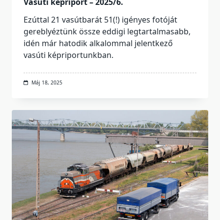
Vasúti képriport – 2025/6.
Ezúttal 21 vasútbarát 51(!) igényes fotóját
gereblyéztünk össze eddigi legtartalmasabb,
idén már hatodik alkalommal jelentkező
vasúti képriportunkban.
Máj 18, 2025