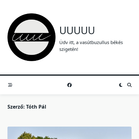
Skip
to
content
UUUUU
Üdv itt, a vasútbuzullus békés
szigetén!
Szerző:
Tóth Pál