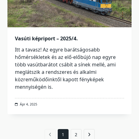
Vasúti képriport – 2025/4.
Itt a tavasz! Az egyre barátságosabb
hőmérsékletek és az elő-előbújó nap egyre
több vasútbarátot csábít a sínek mellé, ami
meglátszik a rendszeres és alkalmi
közreműködőinktől kapott fényképek
mennyiségén is.
Ápr 4, 2025
1
2