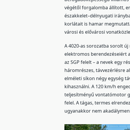
végétől forgalomba állított,
északkelet–délnyugati irányb
korlátait is hamar megmutatta
városi és elővárosi vonatközl
A 4020-as sorozatba sorolt ú
elektromos berendezéseiért a
az SGP felelt – a nevek egy ré
háromrészes, távvezérlésre a
elméleti síkon négy egység tá
kihasználni. A 120 km/h eng
teljesítményű vontatómotor go
felel. A tágas, termes elrende
ugyanakkor nem akadálymen