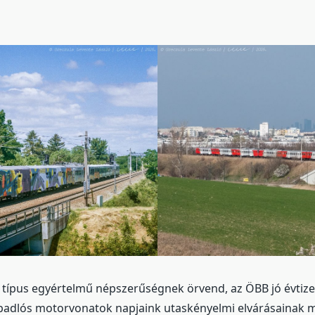
 típus egyértelmű népszerűségnek örvend, az ÖBB jó évtized
padlós motorvonatok napjaink utaskényelmi elvárásainak m