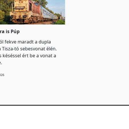
ra is Púp
l fekve maradt a dupla
 Tisza-tó sebesvonat élén.
s késéssel ért be a vonat a
.
2026