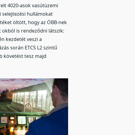
relt 4020-asok vasútüzemi
 selejtezési hullámokat
téket öltött, hogy az ÖBB-nek
 okból is rendeződni látszik:
én kezdetét veszi a
ázás során ETCS L2 szintű
bb követést tesz majd