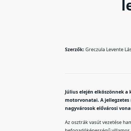
l
Szerzők:
Greczula Levente Lá
Július elején elköszönnek a
motorvonatai. A jellegzete
nagyvárosok elővárosi vona
Az osztrák vasút vezetése ha
befogadóképességű villamos m