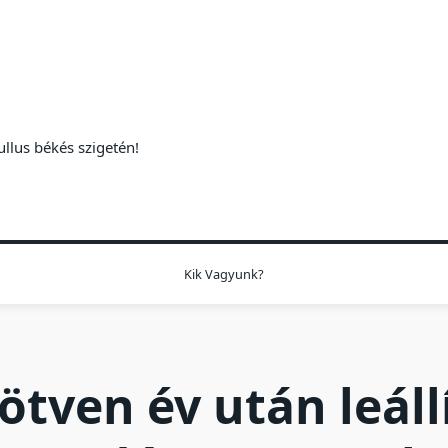
ullus békés szigetén!
Kik Vagyunk?
ötven év után leáll