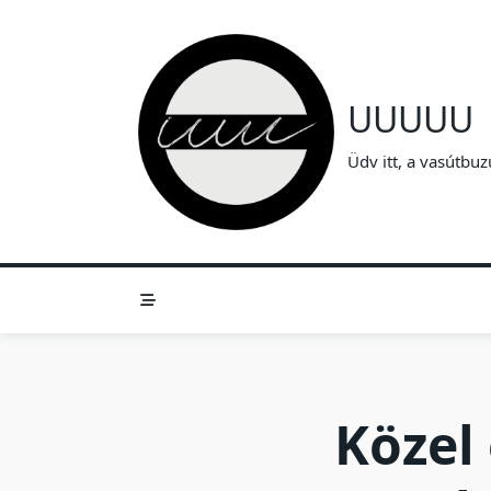
Skip
to
content
UUUUU
Üdv itt, a vasútbuz
Közel 