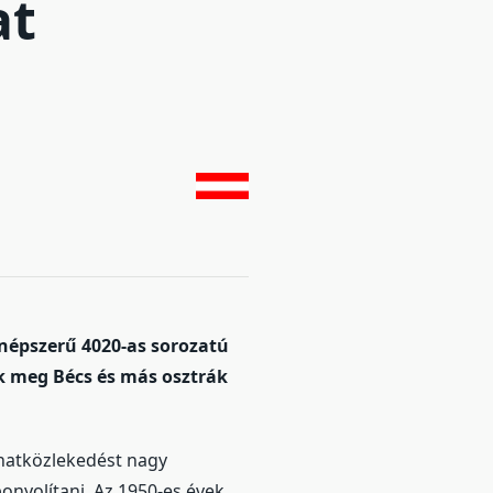
at
népszerű 4020-as sorozatú
k meg Bécs és más osztrák
natközlekedést nagy
nyolítani. Az 1950-es évek