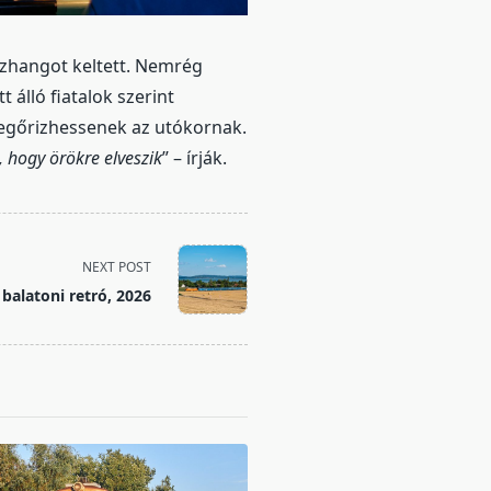
szhangot keltett. Nemrég
álló fiatalok szerint
megőrizhessenek az utókornak.
, hogy örökre elveszik
” – írják.
NEXT POST
balatoni retró, 2026