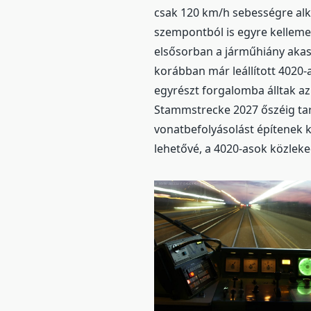
csak 120 km/h sebességre alk
szempontból is egyre kellemet
elsősorban a járműhiány akasz
korábban már leállított 4020-a
egyrészt forgalomba álltak az 
Stammstrecke 2027 őszéig tar
vonatbefolyásolást építenek k
lehetővé, a 4020-asok közleked