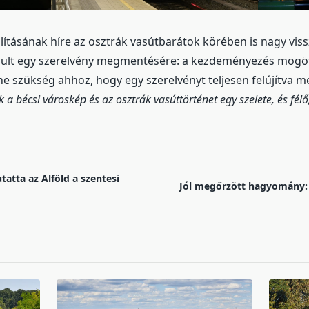
lításának híre az osztrák vasútbarátok körében is nagy vis
dult egy szerelvény megmentésére: a kezdeményezés mögött 
ne szükség ahhoz, hogy egy szerelvényt teljesen felújítva 
k a bécsi városkép és az osztrák vasúttörténet egy szelete, és félő
tatta az Alföld a szentesi
Jól megőrzött hagyomány: 