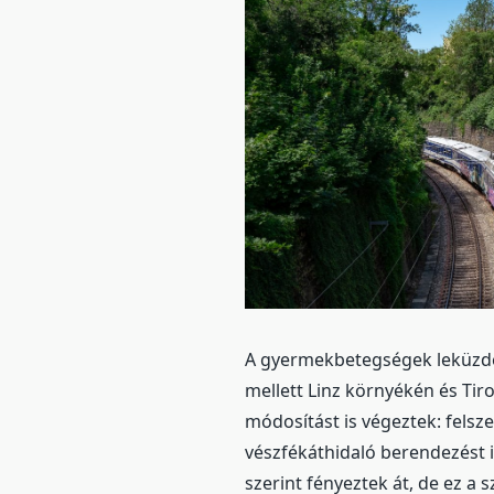
A gyermekbetegségek leküzdés
mellett Linz környékén és Tir
módosítást is végeztek: felsze
vészfékáthidaló berendezést 
szerint fényeztek át, de ez a 