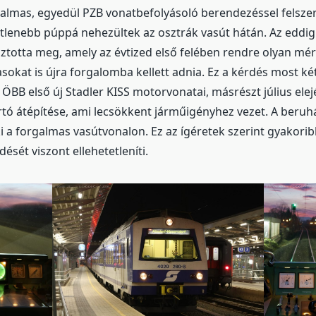
almas, egyedül PZB vonatbefolyásoló berendezéssel felsze
lenebb púppá nehezültek az osztrák vasút hátán. Az eddigi
totta meg, amely az évtized első felében rendre olyan mér
sokat is újra forgalomba kellett adnia. Ez a kérdés most két
ÖBB első új Stadler KISS motorvonatai, másrészt július elej
tó átépítése, ami lecsökkent járműigényhez vezet. A beruh
i a forgalmas vasútvonalon. Ez az ígéretek szerint gyakori
ését viszont ellehetetleníti.