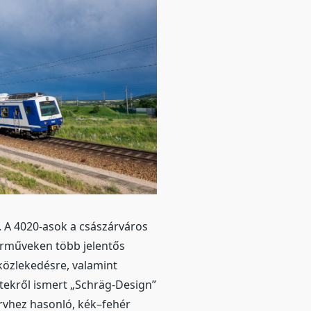
 A 4020-asok a császárváros
járműveken több jelentős
 közlekedésre, valamint
tekről ismert „Schräg-Design”
tervhez hasonló, kék–fehér