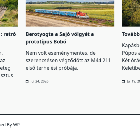
: retró
Berotyogta a Sajó völgyét a
Tovább
prototípus Bobó
Kapásbó
,
Nem volt eseménymentes, de
Púpos a
 az
szerencsésen végződött az M44 211
Két órá
geteg
első terhelési próbája.
Keletibe
usztus
Júl 24, 2026
Júl 19, 
ned By
WP