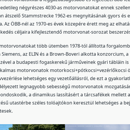
 eredetileg négyrészes 4030-as motorvonatokat ennek szelle
an átszelő Stammstrecke 1962-es megnyitásának gyors és e
. Az ÖBB-nél az 1970-es évek közepére érett meg az elhatáro
ekedés céljaira kifejlesztendő motorvonat-sorozat beszerzé
j motorvonatokat több ütemben 1978-tól állította forgalomb
 Siemens, az ELIN és a Brown-Boveri alkotta konzorcium, a
szével a budapesti fogaskerekű járműveinek gyári tábláin is 
lkalmas motorvonatok motorkocsi+pótkocsi+vezérlőkocsi ö
vvezérlése lehetséges egy vezetőállásról, de ezt a gyakorla
edélyezett legnagyobb sebességű motorvonatok mozgatásár
ndoskodik, a dinamikus lassításért a tárcsafékek mellett a
zésű utastérbe széles tolóajtókon keresztül lehetséges a be
tesek.