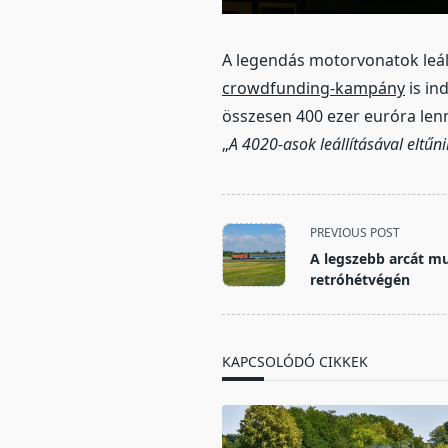
A legendás motorvonatok leál
crowdfunding-kampány
is in
összesen 400 ezer euróra len
„
A 4020-asok leállításával eltűni
<span
PREVIOUS POST
class="nav-
A legszebb arcát mu
subtitle
retróhétvégén
screen-
reader-
text">Page</span>
KAPCSOLÓDÓ CIKKEK