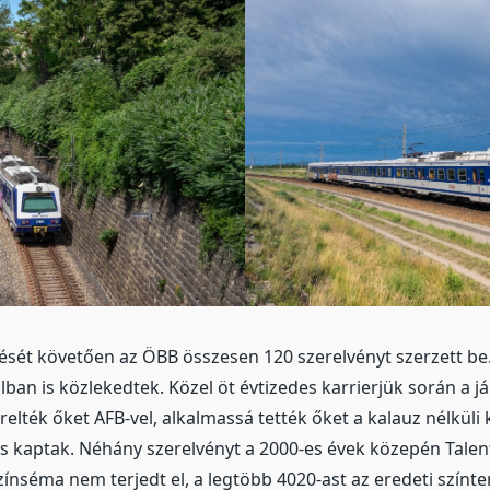
ét követően az ÖBB összesen 120 szerelvényt szerzett be.
olban is közlekedtek. Közel öt évtizedes karrierjük során a 
relték őket AFB-vel, alkalmassá tették őket a kalauz nélküli
is kaptak. Néhány szerelvényt a 2000-es évek közepén Talen
színséma nem terjedt el, a legtöbb 4020-ast az eredeti szín