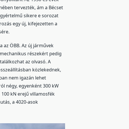
mében tervezték, ám a Bécset
gyértelmű sikere e sorozat
zás egy új, kifejezetten a
sére.
a az ÖBB. Az új járművek
 mechanikus részekért pedig
találkozhat az olvasó. A
sszeállításban közlekednek,
tban nem igazán lehet
ól négy, egyenként 300 kW
 100 kN erejű villamosfék
jutás, a 4020-asok