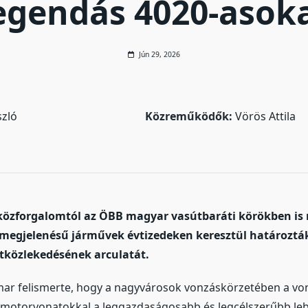
egendás 4020-asok
Jún 29, 2026
szló
Közreműködők:
Vörös Attila
 közforgalomtól az ÖBB magyar vasútbaráti körökben is 
s megjelenésű járművek évtizedeken keresztül határoztá
tközlekedésének arculatát.
mar felismerte, hogy a nagyvárosok vonzáskörzetében a vo
otorvonatokkal a leggazdaságosabb és legcélszerűbb lebo