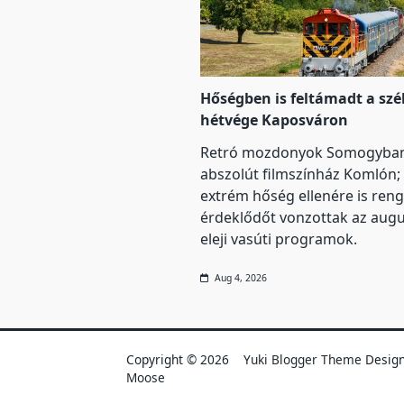
Hőségben is feltámadt a szél
hétvége Kaposváron
Retró mozdonyok Somogyban
abszolút filmszínház Komlón;
extrém hőség ellenére is ren
érdeklődőt vonzottak az aug
eleji vasúti programok.
Aug 4, 2026
Copyright © 2026
Yuki Blogger Theme
Desig
Moose