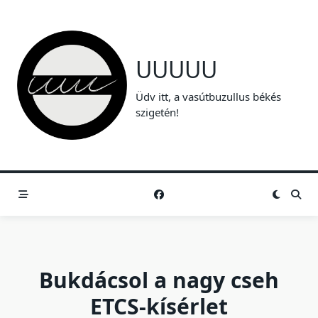
Skip
to
content
UUUUU
Üdv itt, a vasútbuzullus békés
szigetén!
Bukdácsol a nagy cseh
ETCS-kísérlet