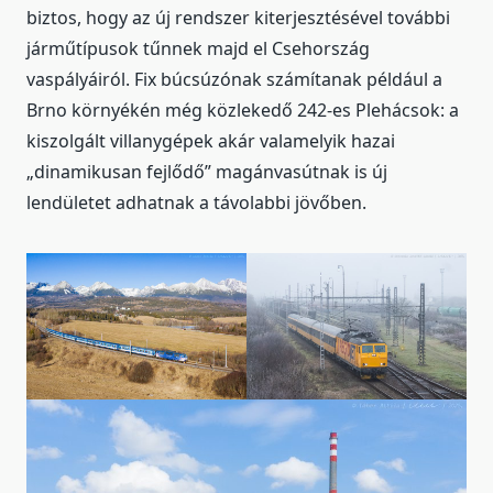
biztos, hogy az új rendszer kiterjesztésével további
járműtípusok tűnnek majd el Csehország
vaspályáiról. Fix búcsúzónak számítanak például a
Brno környékén még közlekedő 242-es Plehácsok: a
kiszolgált villanygépek akár valamelyik hazai
„dinamikusan fejlődő” magánvasútnak is új
lendületet adhatnak a távolabbi jövőben.