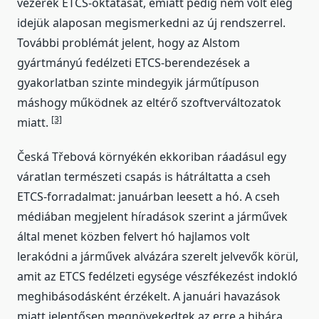
vezérek ETCS-oktatását, emiatt pedig nem volt elég
idejük alaposan megismerkedni az új rendszerrel.
További problémát jelent, hogy az Alstom
gyártmányú fedélzeti ETCS-berendezések a
gyakorlatban szinte mindegyik járműtípuson
máshogy működnek az eltérő szoftverváltozatok
[3]
miatt.
Česká Třebová környékén ekkoriban ráadásul egy
váratlan természeti csapás is hátráltatta a cseh
ETCS-forradalmat: januárban leesett a hó. A cseh
médiában megjelent híradások szerint a járművek
által menet közben felvert hó hajlamos volt
lerakódni a járművek alvázára szerelt jelvevők körül,
amit az ETCS fedélzeti egysége vészfékezést indokló
meghibásodásként érzékelt. A januári havazások
miatt jelentősen megnövekedtek az erre a hibára