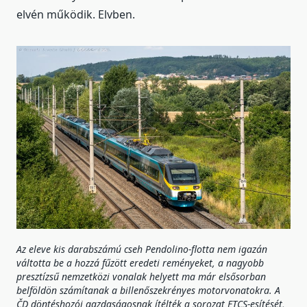
elvén működik. Elvben.
Az eleve kis darabszámú cseh Pendolino-flotta nem igazán
váltotta be a hozzá fűzött eredeti reményeket, a nagyobb
presztízsű nemzetközi vonalak helyett ma már elsősorban
belföldön számítanak a billenőszekrényes motorvonatokra. A
ČD döntéshozói gazdaságosnak ítélték a sorozat ETCS-esítését,