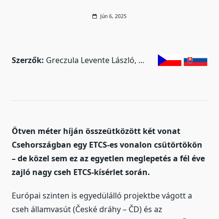
Jún 6, 2025
Szerzők:
Greczula Levente László
...
Ötven méter híján összeütközött két vonat
Csehországban egy ETCS-es vonalon csütörtökön
– de közel sem ez az egyetlen meglepetés a fél éve
zajló nagy cseh ETCS-kísérlet során.
Európai szinten is egyedülálló projektbe vágott a
cseh államvasút (České dráhy – ČD) és az