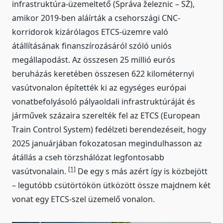
infrastruktúra-üzemeltető (Správa železnic – SŽ),
amikor 2019-ben aláírták a csehországi CNC-
korridorok kizárólagos ETCS-üzemre való
átállításának finanszírozásáról szóló uniós
megállapodást. Az összesen 25 millió eurós
beruházás keretében összesen 622 kilométernyi
vasútvonalon építették ki az egységes európai
vonatbefolyásoló pályaoldali infrastruktúráját és
járművek százaira szerelték fel az ETCS (European
Train Control System) fedélzeti berendezéseit, hogy
2025 januárjában fokozatosan megindulhasson az
átállás a cseh törzshálózat legfontosabb
[1]
vasútvonalain.
De egy s más azért így is közbejött
– legutóbb csütörtökön ütközött össze majdnem két
vonat egy ETCS-szel üzemelő vonalon.