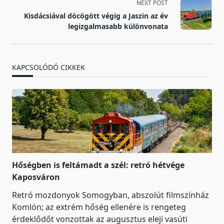
NEXT POST
screen-
Kisdácsiával döcögött végig a Jaszin az év
reader-
legizgalmasabb különvonata
text">Page</span>
KAPCSOLÓDÓ CIKKEK
Hőségben is feltámadt a szél: retró hétvége
Kaposváron
Retró mozdonyok Somogyban, abszolút filmszínház
Komlón; az extrém hőség ellenére is rengeteg
érdeklődőt vonzottak az augusztus eleji vasúti