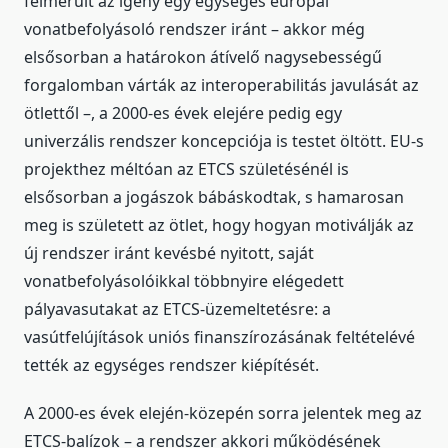
felmerült az igény egy egységes európai
vonatbefolyásoló rendszer iránt – akkor még
elsősorban a határokon átívelő nagysebességű
forgalomban várták az interoperabilitás javulását az
ötlettől –, a 2000-es évek elejére pedig egy
univerzális rendszer koncepciója is testet öltött. EU-s
projekthez méltóan az ETCS születésénél is
elsősorban a jogászok bábáskodtak, s hamarosan
meg is született az ötlet, hogy hogyan motiválják az
új rendszer iránt kevésbé nyitott, saját
vonatbefolyásolóikkal többnyire elégedett
pályavasutakat az ETCS-üzemeltetésre: a
vasútfelújítások uniós finanszírozásának feltételévé
tették az egységes rendszer kiépítését.
A 2000-es évek elején-közepén sorra jelentek meg az
ETCS-balízok – a rendszer akkori működésének