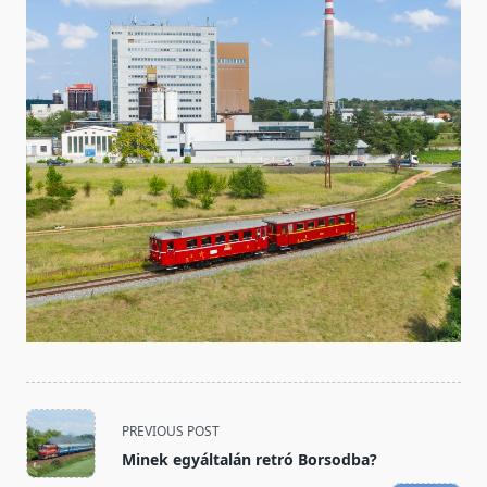
<span
PREVIOUS POST
class="nav-
Minek egyáltalán retró Borsodba?
subtitle