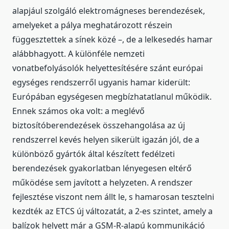
alapjául szolgáló elektromágneses berendezések,
amelyeket a pálya meghatározott részein
függesztettek a sínek közé –, de a lelkesedés hamar
alábbhagyott. A különféle nemzeti
vonatbefolyásolók helyettesítésére szánt európai
egységes rendszerről ugyanis hamar kiderült:
Európában egységesen megbízhatatlanul működik.
Ennek számos oka volt: a meglévő
biztosítóberendezések összehangolása az új
rendszerrel kevés helyen sikerült igazán jól, de a
különböző gyártók által készített fedélzeti
berendezések gyakorlatban lényegesen eltérő
működése sem javított a helyzeten. A rendszer
fejlesztése viszont nem állt le, s hamarosan tesztelni
kezdték az ETCS új változatát, a 2-es szintet, amely a
balízok helyett már a GSM-R-alapú kommunikáció