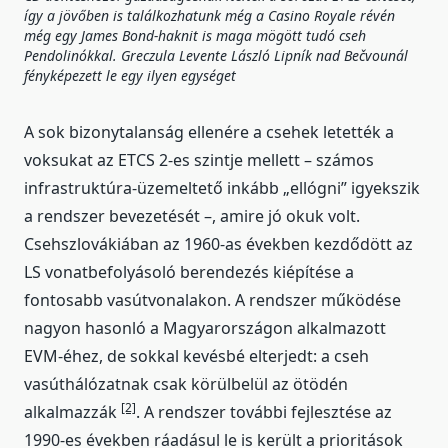
így a jövőben is találkozhatunk még a Casino Royale révén
még egy James Bond-haknit is maga mögött tudó cseh
Pendolinókkal. Greczula Levente László Lipník nad Bečvounál
fényképezett le egy ilyen egységet
A sok bizonytalanság ellenére a csehek letették a
voksukat az ETCS 2-es szintje mellett – számos
infrastruktúra-üzemeltető inkább „ellógni” igyekszik
a rendszer bevezetését –, amire jó okuk volt.
Csehszlovákiában az 1960-as években kezdődött az
LS vonatbefolyásoló berendezés kiépítése a
fontosabb vasútvonalakon. A rendszer működése
nagyon hasonló a Magyarországon alkalmazott
EVM-éhez, de sokkal kevésbé elterjedt: a cseh
vasúthálózatnak csak körülbelül az ötödén
[2]
alkalmazzák
. A rendszer további fejlesztése az
1990-es években ráadásul le is került a prioritások