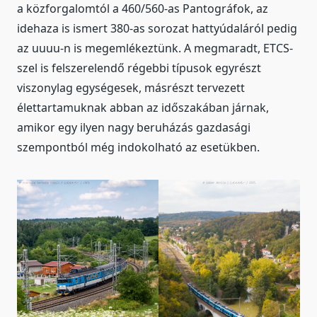
a közforgalomtól a 460/560-as Pantográfok, az
idehaza is ismert 380-as sorozat hattyúdaláról pedig
az uuuu-n is megemlékeztünk. A megmaradt, ETCS-
szel is felszerelendő régebbi típusok egyrészt
viszonylag egységesek, másrészt tervezett
élettartamuknak abban az időszakában járnak,
amikor egy ilyen nagy beruházás gazdasági
szempontból még indokolható az esetükben.