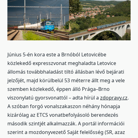
Június 5-én kora este a Brnóból Letovicébe
közlekedő expresszvonat meghaladta Letovice
állomás továbbhaladást tiltó állásban lévő bejárati
jelzőjét, majd körülbelül 53 méterre állt meg a vele
szemben közlekedő, éppen álló Prága–Brno
viszonylatú gyorsvonattól – adta hírül a
zdopravy.cz
.
A szóban forgó vonalszakaszon néhány hónapja
kizárólag az ETCS vonatbefolyásoló berendezés
második szintjét alkalmazzák. A portál információi
szerint a mozdonyvezető Saját felelősség (SR, azaz