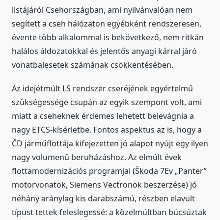
listájáról Csehországban, ami nyilvánvalóan nem
segített a cseh hálózaton egyébként rendszeresen,
évente több alkalommal is bekövetkező, nem ritkán
halálos áldozatokkal és jelentős anyagi kárral járó
vonatbalesetek számának csökkentésében.
Az idejétmúlt LS rendszer cseréjének egyértelmű
szükségessége csupán az egyik szempont volt, ami
miatt a cseheknek érdemes lehetett belevágnia a
nagy ETCS-kísérletbe. Fontos aspektus az is, hogy a
ČD járműflottája kifejezetten jó alapot nyújt egy ilyen
nagy volumenű beruházáshoz. Az elmúlt évek
flottamodernizációs programjai (Škoda 7Ev „Panter”
motorvonatok, Siemens Vectronok beszerzése) jó
néhány aránylag kis darabszámú, részben elavult
típust tettek feleslegessé: a közelmúltban búcsúztak