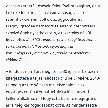
visszavezethető késések Kelet-Csehországban, de a
közlekedési tárca és a vasúttársaság vezetése
szerint ekkor sem volt ok az aggodalomra.
Megnyugtatóan hathatott az Alstom csehországi
szóvivőjének nyilatkozata is, aki kertelés nélkül
bevallotta: „
Az ETCS-rendszer csehországi tesztüzeme
során sosem találkoztunk olyan időjárási
körülményekkel, mint amik a januári bevezetéskor
[4]
előálltak
”.
A lendület nem tört meg: cél 2030-ig az ETCS-üzem
kiterjesztése a teljes hálózat körülbelül felére, 2040-
re pedig az utolsó cseh mellékvonalon is az
egységes európai vonatbefolyásoló rendszert
kellene alkalmazni. Hogy ezt sikerül-e megugrani,
arra még kár fogadásokat kötni. Az mindenesetre