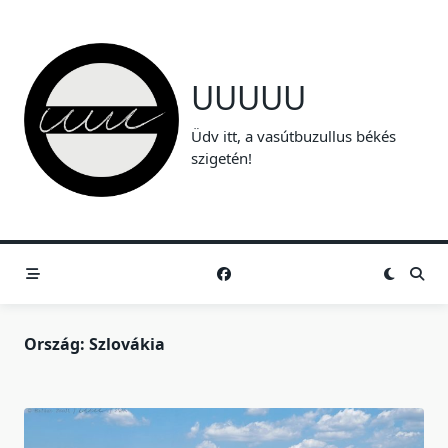
Skip
to
content
UUUUU
Üdv itt, a vasútbuzullus békés
szigetén!
Ország:
Szlovákia