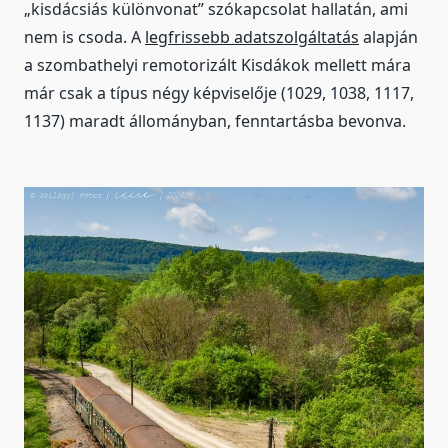
„kisdácsiás különvonat” szókapcsolat hallatán, ami
nem is csoda. A
legfrissebb adatszolgáltatás
alapján
a szombathelyi remotorizált Kisdákok mellett mára
már csak a típus négy képviselője (1029, 1038, 1117,
1137) maradt állományban, fenntartásba bevonva.