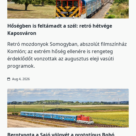
Hőségben is feltámadt a szél: retró hétvége
Kaposváron
Retró mozdonyok Somogyban, abszolút filmszínház
Komlón; az extrém hőség ellenére is rengeteg
érdeklődőt vonzottak az augusztus eleji vasúti
programok.
Aug 4, 2026
Berotyogta a Sajó völgyét a prototípus Bobó