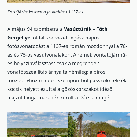
Körüljárás közben a jó kiállású 1137-es
A május 9-i szombatra a
Vasúttúrák – Tóth
Gergellyel
oldal szervezett egész napos
fotósvonatozást a 1137-es román mozdonnyal a 78-
as és 75-ös vasútvonalakon. A remek vontatójármű-
és helyszínválasztást csak a megrendelt
vonatösszeállítás árnyalta némileg: a piros
mozdonyhoz minden szempontból passzoló
telikék
kocsik
helyett ezúttal a gőzőskorszakot idéző,
olajzöld inga-maradék került a Dácsia mögé.