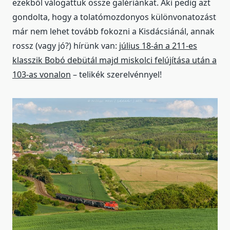
ezekből válogattuk össze galériánkat. Aki pedig azt
gondolta, hogy a tolatómozdonyos különvonatozást
már nem lehet tovább fokozni a Kisdácsiánál, annak
rossz (vagy jó?) hírünk van:
július 18-án a 211-es
klasszik Bobó debütál majd miskolci felújítása után a
103-as vonalon
– telikék szerelvénnyel!