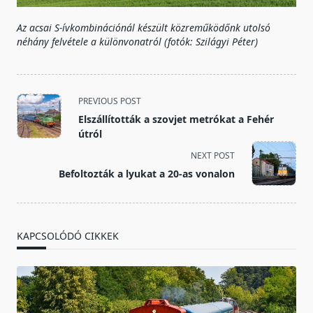
Az acsai S-ívkombinációnál készült közreműködőnk utolsó
néhány felvétele a különvonatról (fotók: Szilágyi Péter)
<span
PREVIOUS POST
class="nav-
Elszállították a szovjet metrókat a Fehér
subtitle
útról
screen-
NEXT POST
reader-
Befoltozták a lyukat a 20-as vonalon
text">Page</span>
KAPCSOLÓDÓ CIKKEK