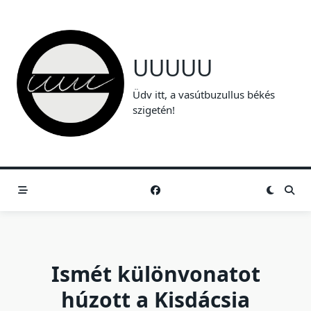
Skip
to
content
UUUUU
Üdv itt, a vasútbuzullus békés
szigetén!
Ismét különvonatot
húzott a Kisdácsia