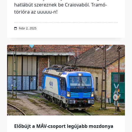
hatlábút szereznek be Craiovaból. Tramó-
törióra az uuuuu-n!
Febr 2, 2025
Előbújt a MÁV-csoport legújabb mozdonya