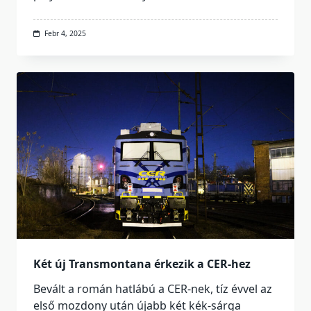
Febr 4, 2025
Két új Transmontana érkezik a CER-hez
Bevált a román hatlábú a CER-nek, tíz évvel az
első mozdony után újabb két kék-sárga