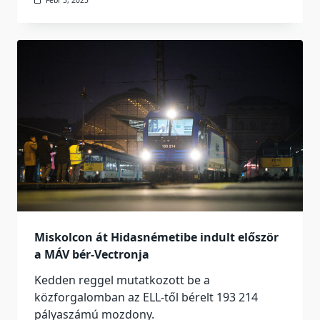
Febr 5, 2025
Miskolcon át Hidasnémetibe indult először
a MÁV bér-Vectronja
Kedden reggel mutatkozott be a
közforgalomban az ELL-től bérelt 193 214
pályaszámú mozdony.