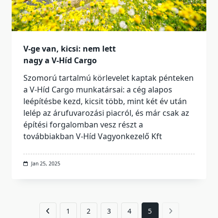
V-ge van, kicsi: nem lett
nagy a V-Híd Cargo
Szomorú tartalmú körlevelet kaptak pénteken
a V-Híd Cargo munkatársai: a cég alapos
leépítésbe kezd, kicsit több, mint két év után
lelép az árufuvarozási piacról, és már csak az
építési forgalomban vesz részt a
továbbiakban V-Híd Vagyonkezelő Kft
Jan 25, 2025
1
2
3
4
5