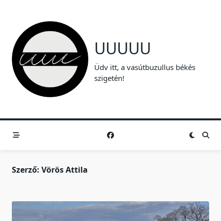
Skip
to
content
UUUUU
Üdv itt, a vasútbuzullus békés
szigetén!
Szerző:
Vörös Attila