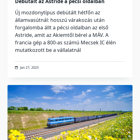
Debütált az Astride a pécsi oldalban
Új mozdonytípus debütált hétfőn az
államvasútnál: hosszú várakozás után
forgalomba állt a pécsi oldalban az első
Astride, amit az Akiemtől bérel a MÁV. A
francia gép a 800-as számú Mecsek IC élén
mutatkozott be a vállalatnál
Jan 27, 2025