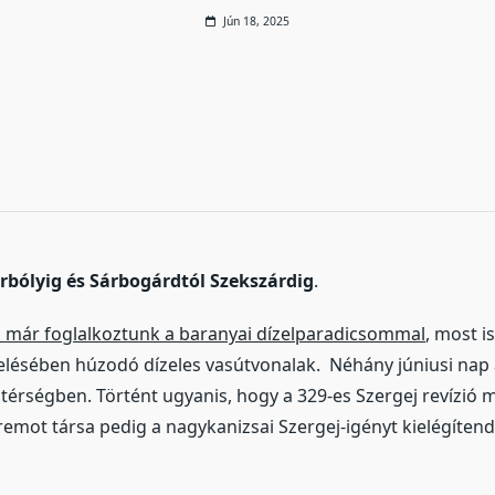
Jún 18, 2025
rbólyig és Sárbogárdtól Szekszárdig
.
 már foglalkoztunk a baranyai dízelparadicsommal
, most i
elésében húzodó dízeles vasútvonalak. Néhány júniusi nap 
 térségben. Történt ugyanis, hogy a 329-es Szergej revízió 
remot társa pedig a nagykanizsai Szergej-igényt kielégítend