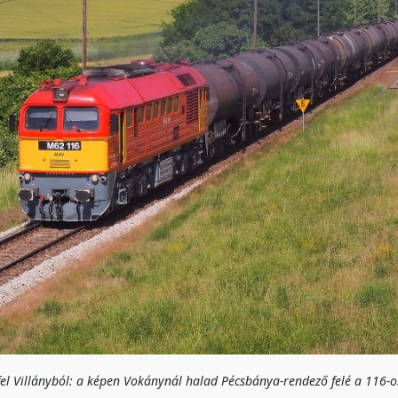
fel Villányból: a képen Vokánynál halad Pécsbánya-rendező felé a 116-o