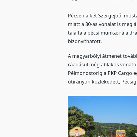
Pécsen a két Szergejből mosta
miatt a 80-as vonalat is megjá
találta a pécsi munka: rá a drá
bizonyíthatott.
A magyarbólyi átmenet továbbr
ráadásul még ablakos vonatok
Pélmonostorig a PKP Cargo eg
útirányon közlekedett, Pécsi