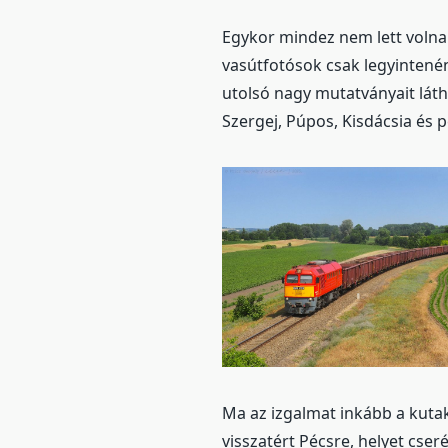
Egykor mindez nem lett volna
vasútfotósok csak legyintenén
utolsó nagy mutatványait lát
Szergej, Púpos, Kisdácsia és 
Ma az izgalmat inkább a kutak
visszatért Pécsre, helyet cse