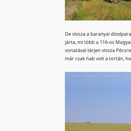
De vissza a baranyai dízelpar
járta, mi több a 116-os Magya
vonatával térjen vissza Pécsre
már csak hab volt a tortán, h