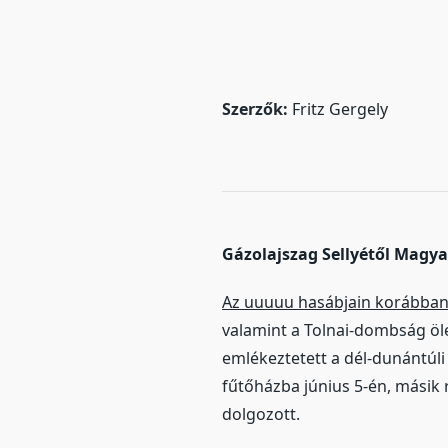
Szerzők:
Fritz Gergely
Gázolajszag Sellyétől Magya
Az uuuuu hasábjain korábban
valamint a Tolnai-dombság öl
emlékeztetett a dél-dunántúli
fűtőházba június 5-én, másik 
dolgozott.