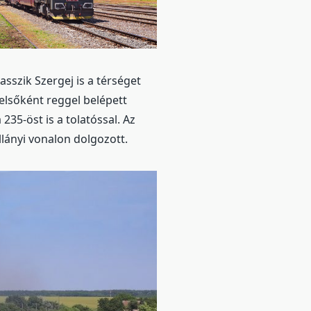
sszik Szergej is a térséget
elsőként reggel belépett
235-öst is a tolatóssal. Az
llányi vonalon dolgozott.