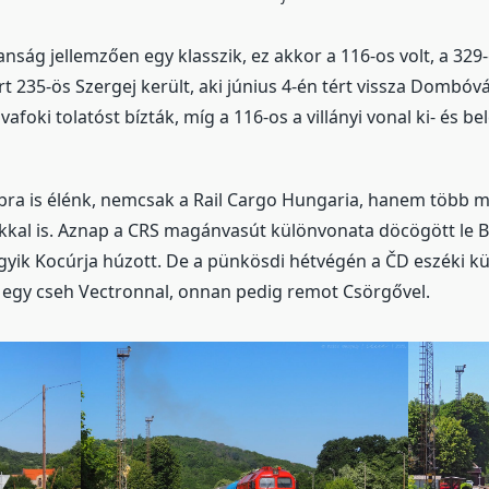
nság jellemzően egy klasszik, ez akkor a 116-os volt, a 329
rt 235-ös Szergej került, aki június 4-én tért vissza Dombóvá
vafoki tolatóst bízták, míg a 116-os a villányi vonal ki- és b
a is élénk, nemcsak a Rail Cargo Hungaria, hanem több mag
kal is. Aznap a CRS magánvasút különvonata döcögött le B
yik Kocúrja húzott. De a pünkösdi hétvégén a ČD eszéki kü
g egy cseh Vectronnal, onnan pedig remot Csörgővel.