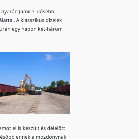
 nyarán (amire idősebb
attal. A klasszikus dízelek
ótúrán egy napon két-három
ot el is készült és délelőtt
el később ennek a mozdonynak