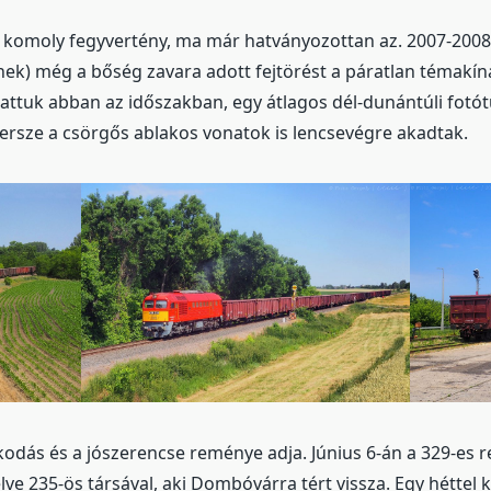
 komoly fegyvertény, ma már hatványozottan az. 2007-2008
ek) még a bőség zavara adott fejtörést a páratlan témakínál
hattuk abban az időszakban, egy átlagos dél-dunántúli fot
persze a csörgős ablakos vonatok is lencsevégre akadtak.
odás és a jószerencse reménye adja. Június 6-án a 329-es rem
rélve 235-ös társával, aki Dombóvárra tért vissza. Egy hétt