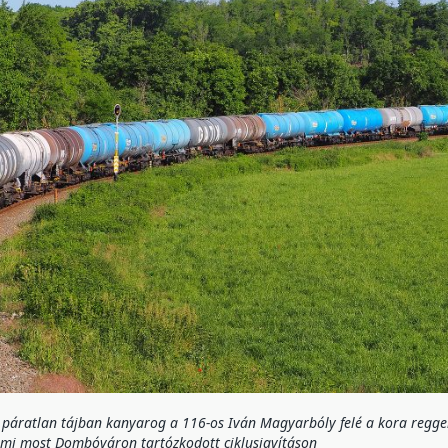
 páratlan tájban kanyarog a 116-os Iván Magyarbóly felé a kora reggeli
mi most Dombóváron tartózkodott ciklusjavításon