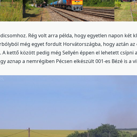
adicsomhoz. Rég volt arra példa, hogy egyetlen napon két kla
rbólyból még egyet fordult Horvátországba, hogy aztán az 
. A kettő között pedig még Sellyén éppen el lehetett csípni a 
ogy aznap a nemrégiben Pécsen elkészült 001-es Bézé is a vi