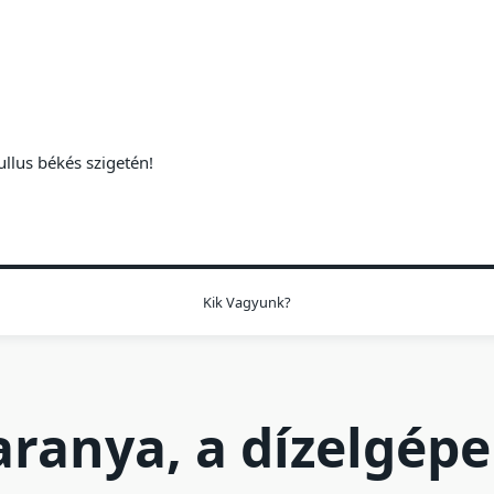
ullus békés szigetén!
Kik Vagyunk?
aranya, a dízelgép