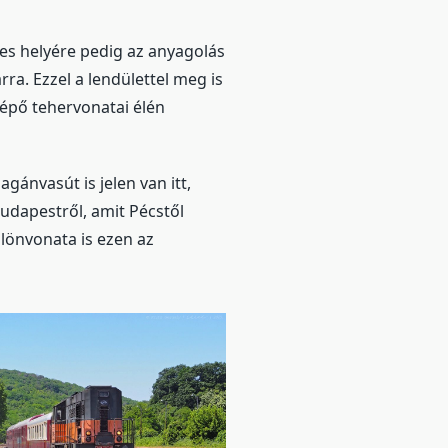
-es helyére pedig az anyagolás
rra. Ezzel a lendülettel meg is
elépő tehervonatai élén
ánvasút is jelen van itt,
udapestről, amit Pécstől
lönvonata is ezen az