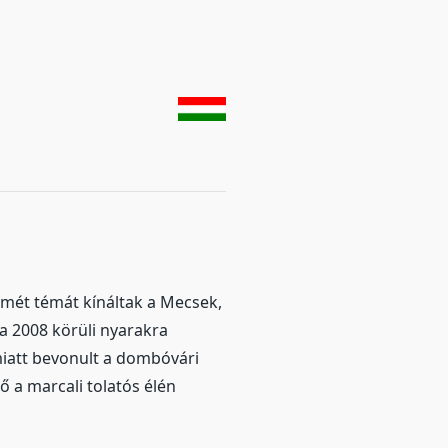
smét témát kínáltak a Mecsek,
a 2008 körüli nyarakra
miatt bevonult a dombóvári
ő a marcali tolatós élén