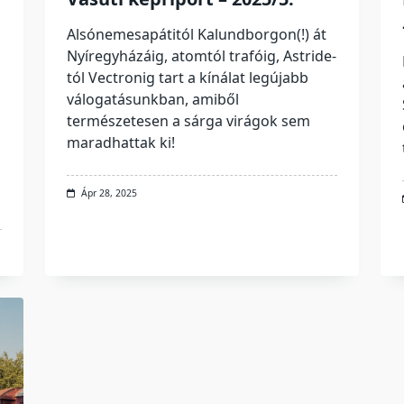
Alsónemesapátitól Kalundborgon(!) át
Nyíregyházáig, atomtól trafóig, Astride-
tól Vectronig tart a kínálat legújabb
válogatásunkban, amiből
természetesen a sárga virágok sem
maradhattak ki!
Ápr 28, 2025