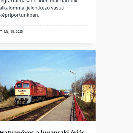
legtartalmasabb, idén már hatodik
alkalommal jelentkező vasúti
képriportunkban.
Máj 18, 2025
Hatvanéves a luganszki óriás