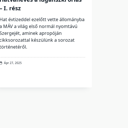
– I. rész
Hat évtizeddel ezelőtt vette állományba
a MÁV a világ első normál nyomtávú
Szergejét, aminek apropóján
cikksorozattal készülünk a sorozat
történetéről.
Ápr 27, 2025