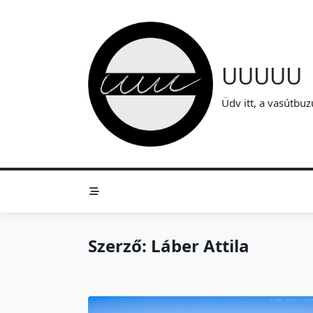
Skip
to
content
UUUUU
Üdv itt, a vasútbuz
Szerző:
Láber Attila