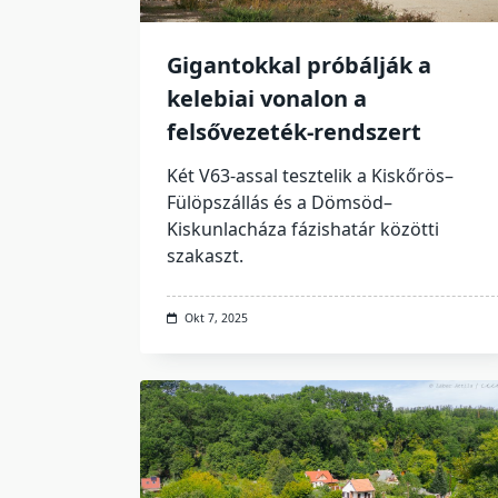
Gigantokkal próbálják a
kelebiai vonalon a
felsővezeték-rendszert
Két V63-assal tesztelik a Kiskőrös–
Fülöpszállás és a Dömsöd–
Kiskunlacháza fázishatár közötti
szakaszt.
Okt 7, 2025