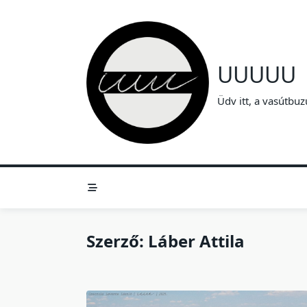
Skip
to
content
UUUUU
Üdv itt, a vasútbuz
Szerző:
Láber Attila