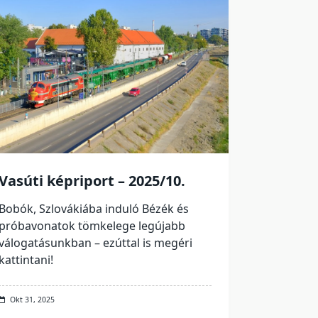
Vasúti képriport – 2025/10.
Bobók, Szlovákiába induló Bézék és
próbavonatok tömkelege legújabb
válogatásunkban – ezúttal is megéri
kattintani!
Okt 31, 2025