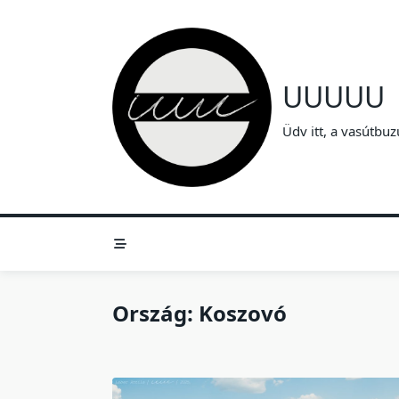
Skip
to
content
UUUUU
Üdv itt, a vasútbuz
Ország:
Koszovó