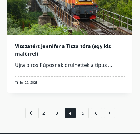
Visszatért Jennifer a Tisza-tóra (egy kis
malőrrel)
Újra piros Púposnak örülhettek a típus
...
Júl 29, 2025
2
3
4
5
6