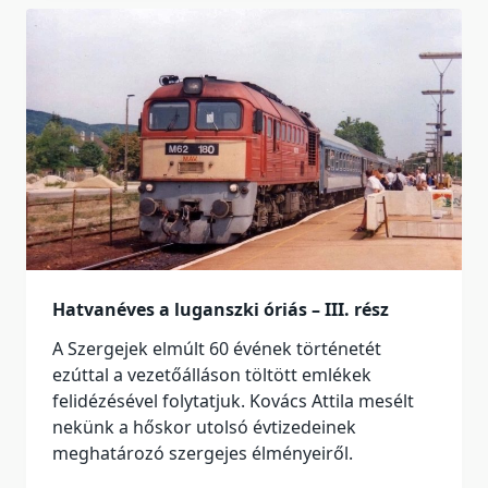
Hatvanéves a luganszki óriás – III. rész
A Szergejek elmúlt 60 évének történetét
ezúttal a vezetőálláson töltött emlékek
felidézésével folytatjuk. Kovács Attila mesélt
nekünk a hőskor utolsó évtizedeinek
meghatározó szergejes élményeiről.