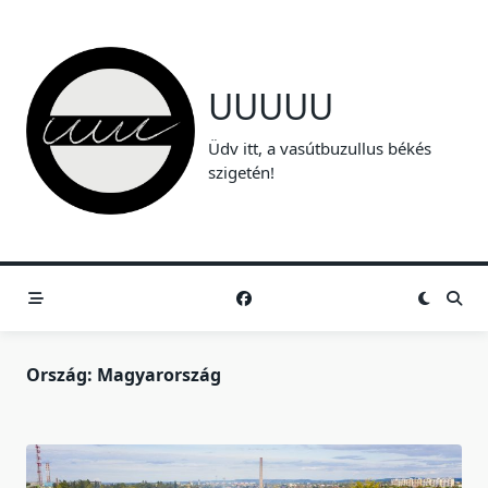
Skip
to
content
UUUUU
Üdv itt, a vasútbuzullus békés
szigetén!
Ország:
Magyarország