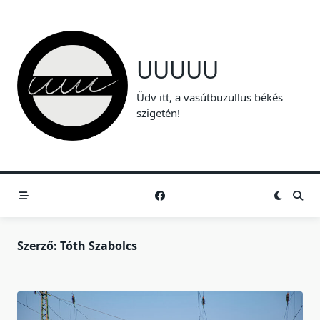
Skip
to
content
UUUUU
Üdv itt, a vasútbuzullus békés
szigetén!
Szerző:
Tóth Szabolcs