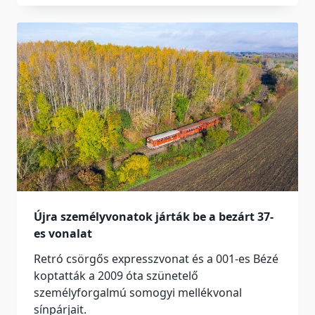
Újra személyvonatok járták be a bezárt 37-
es vonalat
Retró csörgős expresszvonat és a 001-es Bézé
koptatták a 2009 óta szünetelő
személyforgalmú somogyi mellékvonal
sínpárjait.