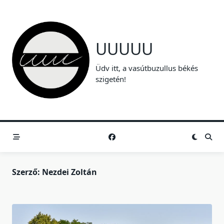
Skip
to
content
UUUUU
Üdv itt, a vasútbuzullus békés
szigetén!
Szerző:
Nezdei Zoltán