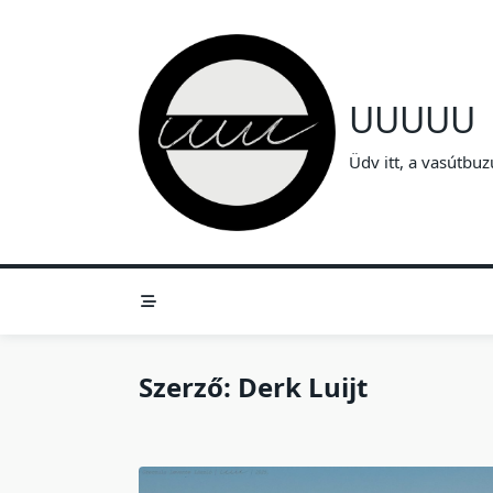
Skip
to
content
UUUUU
Üdv itt, a vasútbuz
Szerző:
Derk Luijt