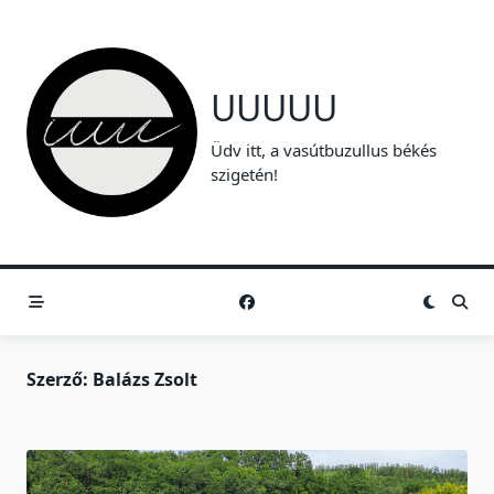
Skip
to
content
UUUUU
Üdv itt, a vasútbuzullus békés
szigetén!
Szerző:
Balázs Zsolt