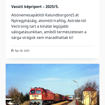
Vasúti képriport – 2025/5.
Alsónemesapátitól Kalundborgon(!) át
Nyíregyházáig, atomtól trafóig, Astride-tól
Vectronig tart a kínálat legújabb
válogatásunkban, amiből természetesen a
sárga virágok sem maradhattak ki!
Ápr 28, 2025