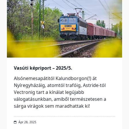
Vasúti képriport – 2025/5.
Alsónemesapátitól Kalundborgon(!) át
Nyíregyházáig, atomtól trafóig, Astride-tól
Vectronig tart a kínálat legújabb
válogatásunkban, amiből természetesen a
sárga virágok sem maradhattak ki!
Ápr 28, 2025