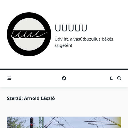
Skip
to
content
UUUUU
Üdv itt, a vasútbuzullus békés
szigetén!
Szerző:
Arnold László