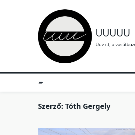
Skip
to
content
UUUUU
Üdv itt, a vasútbuz
Szerző:
Tóth Gergely