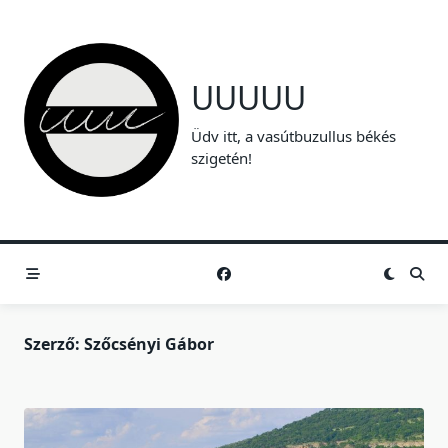
Skip
to
content
UUUUU
Üdv itt, a vasútbuzullus békés
szigetén!
Szerző:
Szőcsényi Gábor